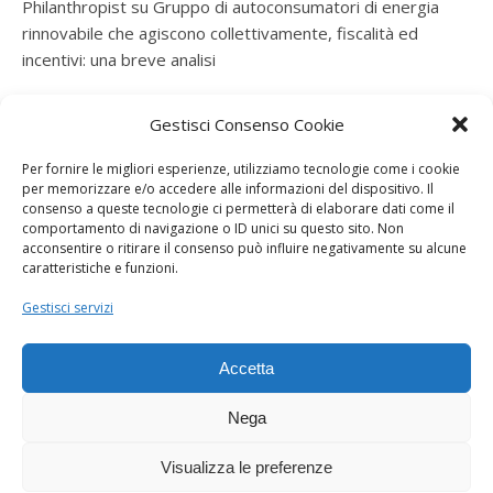
Philanthropist
su
Gruppo di autoconsumatori di energia
rinnovabile che agiscono collettivamente, fiscalità ed
incentivi: una breve analisi
ramatogel
su
Gruppo di autoconsumatori di energia
Gestisci Consenso Cookie
rinnovabile che agiscono collettivamente, fiscalità ed
incentivi: una breve analisi
Per fornire le migliori esperienze, utilizziamo tecnologie come i cookie
per memorizzare e/o accedere alle informazioni del dispositivo. Il
ramatogel
su
Gruppo di autoconsumatori di energia
consenso a queste tecnologie ci permetterà di elaborare dati come il
rinnovabile che agiscono collettivamente, fiscalità ed
comportamento di navigazione o ID unici su questo sito. Non
acconsentire o ritirare il consenso può influire negativamente su alcune
incentivi: una breve analisi
caratteristiche e funzioni.
ramatogel
su
Energie rinnovabili: l’autoproduttore e il
Gestisci servizi
consorzio per la produzione di energia elettrica
Accetta
Nega
Visualizza le preferenze
Dogana Sostenibile 2026 ©