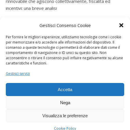
rinnovabile che agiscono collettivamente, fiscalità ed
incentivi: una breve analisi
ramatogel
su
Gruppo di autoconsumatori di energia
Gestisci Consenso Cookie
rinnovabile che agiscono collettivamente, fiscalità ed
incentivi: una breve analisi
Per fornire le migliori esperienze, utilizziamo tecnologie come i cookie
per memorizzare e/o accedere alle informazioni del dispositivo. Il
ramatogel
su
Gruppo di autoconsumatori di energia
consenso a queste tecnologie ci permetterà di elaborare dati come il
rinnovabile che agiscono collettivamente, fiscalità ed
comportamento di navigazione o ID unici su questo sito. Non
acconsentire o ritirare il consenso può influire negativamente su alcune
incentivi: una breve analisi
caratteristiche e funzioni.
ramatogel
su
Energie rinnovabili: l’autoproduttore e il
Gestisci servizi
consorzio per la produzione di energia elettrica
Accetta
Nega
Visualizza le preferenze
Dogana Sostenibile 2026 ©
Ashe Tema di
WP Royal
.
Cookie Policy