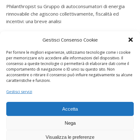
Philanthropist
su
Gruppo di autoconsumatori di energia
rinnovabile che agiscono collettivamente, fiscalità ed
incentivi: una breve analisi
ramatogel
su
Gruppo di autoconsumatori di energia
Gestisci Consenso Cookie
rinnovabile che agiscono collettivamente, fiscalità ed
incentivi: una breve analisi
Per fornire le migliori esperienze, utilizziamo tecnologie come i cookie
per memorizzare e/o accedere alle informazioni del dispositivo. Il
ramatogel
su
Gruppo di autoconsumatori di energia
consenso a queste tecnologie ci permetterà di elaborare dati come il
rinnovabile che agiscono collettivamente, fiscalità ed
comportamento di navigazione o ID unici su questo sito. Non
acconsentire o ritirare il consenso può influire negativamente su alcune
incentivi: una breve analisi
caratteristiche e funzioni.
ramatogel
su
Energie rinnovabili: l’autoproduttore e il
Gestisci servizi
consorzio per la produzione di energia elettrica
Accetta
Nega
Visualizza le preferenze