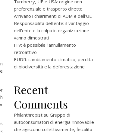
Turnberry, UE e USA: origine non
preferenziale e trasporto diretto.
Arrivano i chiarimenti di ADM e dell’UE
Responsabilità dell’ente: il vantaggio
dell’ente e la colpa in organizzazione
vanno dimostrati
ITV: è possibile l’annullamento
retroattivo
EUDR: cambiamento climatico, perdita
in
di biodiversità e la deforestazione
he
Recent
or
ch
Comments
or
Philanthropist
su
Gruppo di
autoconsumatori di energia rinnovabile
ds
che agiscono collettivamente, fiscalità
s;