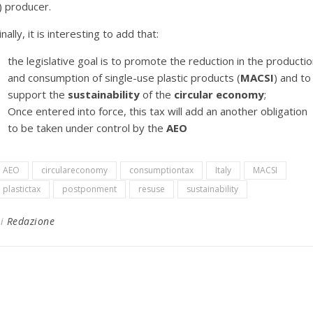
) producer.
inally, it is interesting to add that:
the legislative goal is to promote the reduction in the producti
and consumption of single-use plastic products (
MACSI
) and to
support the
sustainability
of the
circular economy
;
Once entered into force, this tax will add an another obligation
to be taken under control by the
AEO
AEO
circulareconomy
consumptiontax
Italy
MACSI
plastictax
postponment
resuse
sustainability
Di
Redazione