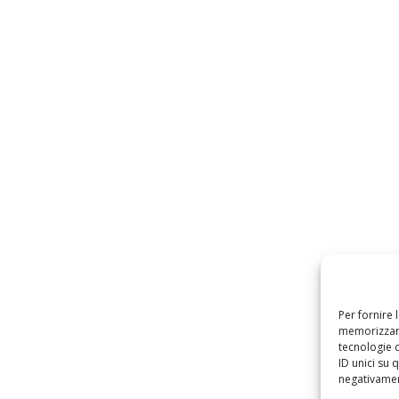
Per fornire 
memorizzare
tecnologie 
ID unici su 
negativament