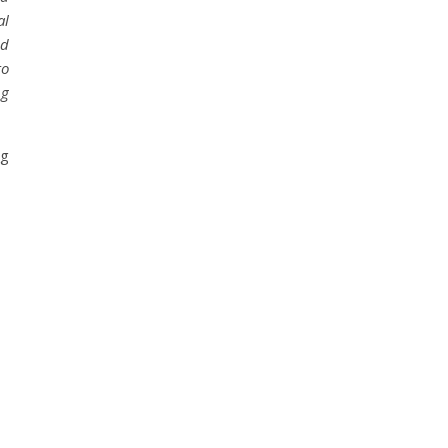
al
d
to
ng
ng