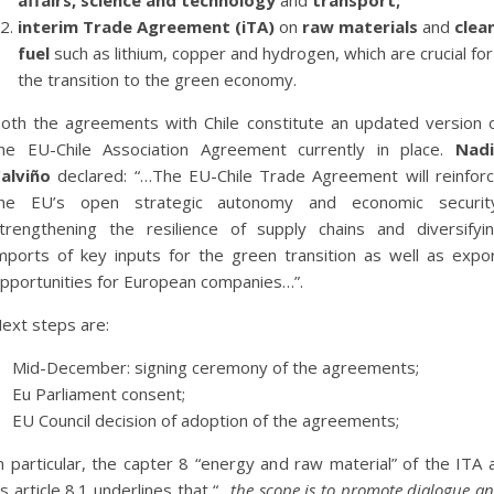
affairs
,
science and technology
and
transport;
interim Trade Agreement (iTA)
on
raw materials
and
clea
fuel
such as lithium, copper and hydrogen, which are crucial for
the transition to the green economy.
oth the agreements with Chile constitute an updated version 
he EU-Chile Association Agreement currently in place.
Nad
alviño
declared: “…The EU-Chile Trade Agreement will reinfor
he EU’s open strategic autonomy and economic securit
trengthening the resilience of supply chains and diversifyi
mports of key inputs for the green transition as well as expo
pportunities for European companies…”.
ext steps are:
Mid-December: signing ceremony of the agreements;
Eu Parliament consent;
EU Council decision of adoption of the agreements;
n particular, the capter 8 “energy and raw material” of the ITA 
ts article 8.1 underlines that “…
the scope is to promote dialogue a