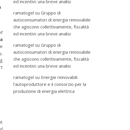
ed incentivi: una breve analisi
n
ramatogel
su
Gruppo di
autoconsumatori di energia rinnovabile
che agiscono collettivamente, fiscalità
of
ed incentivi: una breve analisi
ia
ramatogel
su
Gruppo di
ce
autoconsumatori di energia rinnovabile
y,
che agiscono collettivamente, fiscalità
ng
ed incentivi: una breve analisi
rt
ramatogel
su
Energie rinnovabili:
l’autoproduttore e il consorzio per la
produzione di energia elettrica
at
nd