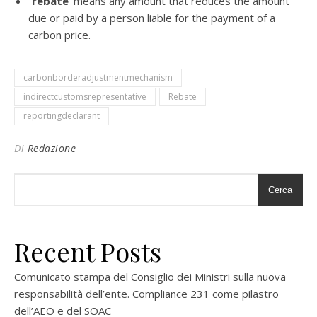
“
rebate
’ means any amount that reduces the amount
due or paid by a person liable for the payment of a
carbon price.
carbonborderadjustmentmechanism
indirectcustomsrepresentative
Rebate
reportingdeclarant
Di
Redazione
Cerca
Recent Posts
Comunicato stampa del Consiglio dei Ministri sulla nuova
responsabilità dell’ente. Compliance 231 come pilastro
dell’AEO e del SOAC