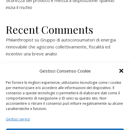
Sicurezza dei prodotti e messa a disposizione: quando
inizia il rischio
Recent Comments
Philanthropist
su
Gruppo di autoconsumatori di energia
rinnovabile che agiscono collettivamente, fiscalità ed
incentivi: una breve analisi
ramatogel
su
Gruppo di autoconsumatori di energia
Gestisci Consenso Cookie
rinnovabile che agiscono collettivamente, fiscalità ed
incentivi: una breve analisi
Per fornire le migliori esperienze, utilizziamo tecnologie come i cookie
per memorizzare e/o accedere alle informazioni del dispositivo. Il
ramatogel
su
Gruppo di autoconsumatori di energia
consenso a queste tecnologie ci permetterà di elaborare dati come il
rinnovabile che agiscono collettivamente, fiscalità ed
comportamento di navigazione o ID unici su questo sito. Non
acconsentire o ritirare il consenso può influire negativamente su alcune
incentivi: una breve analisi
caratteristiche e funzioni.
ramatogel
su
Energie rinnovabili: l’autoproduttore e il
Gestisci servizi
consorzio per la produzione di energia elettrica