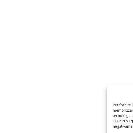
Per fornire 
memorizzare
tecnologie 
ID unici su 
negativament