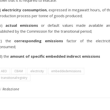
own that it is required to indicate:
)
electricity consumption
, expressed in megawatt hours, of t
roduction process per tonne of goods produced;
(b)
actual emissions
or default values made available a
ublished by the Commission for the transitional period;
(c) the
corresponding emissions
factor of the electrici
onsumed;
d) the
amount of specific embedded indirect emissions
AEO
CBAM
electricity
embeddedemissions
transitionalregistry
Di
Redazione