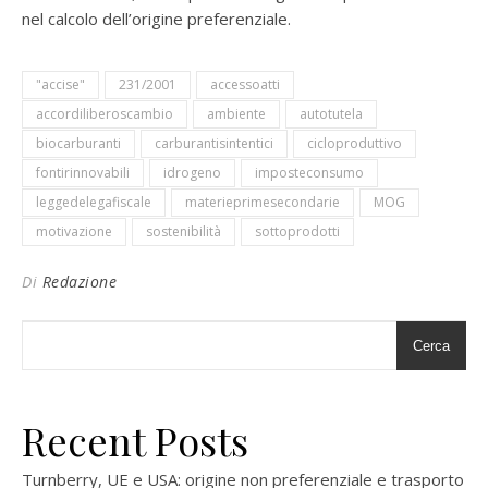
nel calcolo dell’origine preferenziale.
"accise"
231/2001
accessoatti
accordiliberoscambio
ambiente
autotutela
biocarburanti
carburantisintentici
cicloproduttivo
fontirinnovabili
idrogeno
imposteconsumo
leggedelegafiscale
materieprimesecondarie
MOG
motivazione
sostenibilità
sottoprodotti
Di
Redazione
Cerca
Recent Posts
Turnberry, UE e USA: origine non preferenziale e trasporto