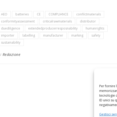
AEO
batteries
CE
COMPLIANCE
confilctmaterials
conformityassessment
criticalrawmaterials
distributor
duediligence
extendedproducerresposnability
humanrights
importer
labelling
manufacturer
marking
safety
sustainability
Di
Redazione
Per fornire 
memorizzare
tecnologie 
ID unici su 
negativament
Gestisci serv