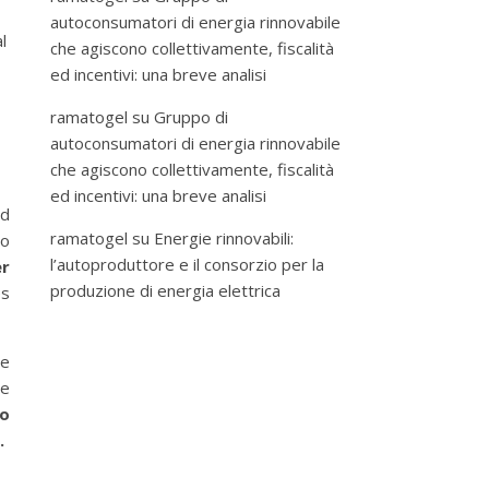
autoconsumatori di energia rinnovabile
l
che agiscono collettivamente, fiscalità
ed incentivi: una breve analisi
ramatogel
su
Gruppo di
autoconsumatori di energia rinnovabile
che agiscono collettivamente, fiscalità
ed incentivi: una breve analisi
nd
ramatogel
su
Energie rinnovabili:
to
l’autoproduttore e il consorzio per la
r
produzione di energia elettrica
es
de
he
to
.