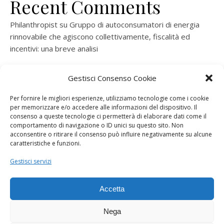
Recent Comments
Philanthropist
su
Gruppo di autoconsumatori di energia
rinnovabile che agiscono collettivamente, fiscalità ed
incentivi: una breve analisi
ramatogel
su
Gruppo di autoconsumatori di energia
Gestisci Consenso Cookie
rinnovabile che agiscono collettivamente, fiscalità ed
incentivi: una breve analisi
Per fornire le migliori esperienze, utilizziamo tecnologie come i cookie
per memorizzare e/o accedere alle informazioni del dispositivo. Il
ramatogel
su
Gruppo di autoconsumatori di energia
consenso a queste tecnologie ci permetterà di elaborare dati come il
rinnovabile che agiscono collettivamente, fiscalità ed
comportamento di navigazione o ID unici su questo sito. Non
acconsentire o ritirare il consenso può influire negativamente su alcune
incentivi: una breve analisi
caratteristiche e funzioni.
ramatogel
su
Energie rinnovabili: l’autoproduttore e il
Gestisci servizi
consorzio per la produzione di energia elettrica
Accetta
Nega