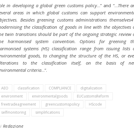
ole in developing a global green customs policy
…” and “…
There a
everal areas in which global customs can support environment
bjectives. Besides greening customs administrations themselves4
odernising the classification of goods in line with the objectives 
he twin transitions should be part of the ongoing strategic review 
he harmonised system convention. Options for greening t
armonised systems (HS) classification range from issuing lists 
nvironmental goods, to changing the structure of the HS, or ev
lterations to the classification itself, on the basis of n
nvironmental criteria
…”.
AEO
classification
COMPLIANCE
digitalization
environment
environmentalgoods
EUCustomsReform
freetradeagreement
greencustomspolicy
HScode
selfmonitoring
simplifications
Di
Redazione