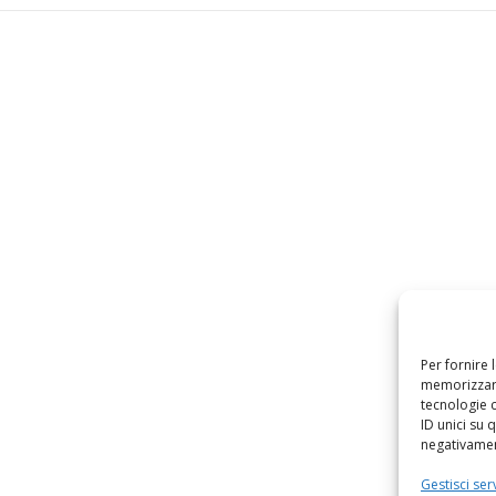
Per fornire 
memorizzare
tecnologie 
ID unici su 
negativament
Gestisci serv