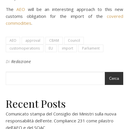
The
AEO
will be an interesting approach to this new
customs obligation for the import of the
covered
commodities
.
AEO
approval
CBAM
Council
customoperations
EU
import
Parliament
Di
Redazione
Cerca
Recent Posts
Comunicato stampa del Consiglio dei Ministri sulla nuova
responsabilità dell’ente. Compliance 231 come pilastro
dell’AEO e del SOAC