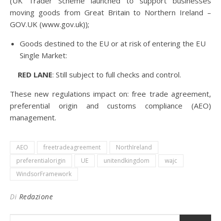
(UK Trader Scheme launched to support businesses
moving goods from Great Britain to Northern Ireland –
GOV.UK (www.gov.uk));
Goods destined to the EU or at risk of entering the EU
Single Market:
RED LANE
: Still subject to full checks and control.
These new regulations impact on: free trade agreement,
preferential origin and customs compliance (AEO)
management.
AEO
freetradeagreement
NorthIreland
preferentialorigin
UE
unitendkingdom
wajc
WindsorFramework
Di
Redazione