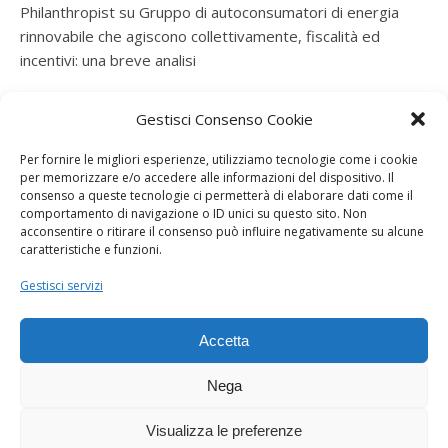
Philanthropist
su
Gruppo di autoconsumatori di energia
rinnovabile che agiscono collettivamente, fiscalità ed
incentivi: una breve analisi
ramatogel
su
Gruppo di autoconsumatori di energia
Gestisci Consenso Cookie
rinnovabile che agiscono collettivamente, fiscalità ed
incentivi: una breve analisi
Per fornire le migliori esperienze, utilizziamo tecnologie come i cookie
per memorizzare e/o accedere alle informazioni del dispositivo. Il
ramatogel
su
Gruppo di autoconsumatori di energia
consenso a queste tecnologie ci permetterà di elaborare dati come il
rinnovabile che agiscono collettivamente, fiscalità ed
comportamento di navigazione o ID unici su questo sito. Non
acconsentire o ritirare il consenso può influire negativamente su alcune
incentivi: una breve analisi
caratteristiche e funzioni.
ramatogel
su
Energie rinnovabili: l’autoproduttore e il
Gestisci servizi
consorzio per la produzione di energia elettrica
Accetta
Nega
Visualizza le preferenze
Dogana Sostenibile 2026 ©