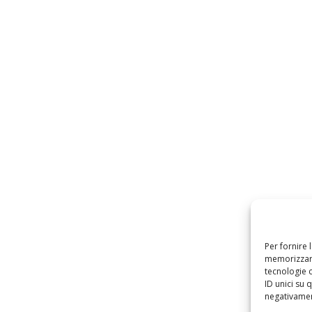
Per fornire 
memorizzare
tecnologie 
ID unici su 
negativament