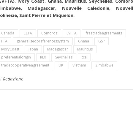
EVFTA), Ivory Coast, Ghana, Mauritius, Seychelles, Comor
Zimbabwe, Madagascar, Nouvelle Caledonie, Nouvell
olinesie, Saint Pierre et Miquelon.
Canada
CETA
Comoros
EVFTA
freetradeagreements
FTA
generalisedpreferencessystem
Ghana
GSP
IvoryCoast
Japan
Madagascar
Mauritius
preferentialorigin
REX
Seychelles
tca
tradecooperativeagreement
UK
Vietnam
Zimbabwe
Di
Redazione