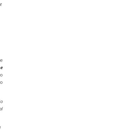
e
re
 e
lo
to
io
al
l