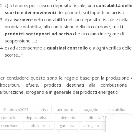
c) a tenere, per ciascun deposito fiscale, una
contabilità dell
scorte e dei movimenti
dei prodotti sottoposti ad accisa;
d) a
iscrivere
nella contabilità del suo deposito fiscale e nella
propria contabilità, alla conclusione della circolazione, tutti
i
prodotti sottoposti ad accisa
che circolano in regime di
sospensione ….;
e) ad acconsentire a
qualsiasi controllo
e a ogni verifica delle
scorte…”
er concludere queste sono le regole base per la produzione 
drocarburi, efuels, prodotti destinati alla combustione
arburazione, idrogeno e in generale dei prodotti energetici
13febbraio2023
accisa
aeroporto
bagaglio
contabilita
controllo
depositofiscale
detenzione
direttiva262
efuels
esenzione
fabbricazione
garanzia
idrogeno