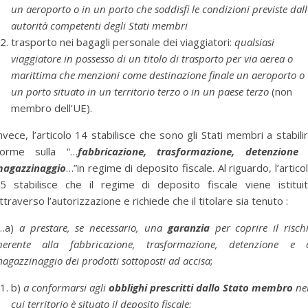
un aeroporto o in un porto che soddisfi le condizioni previste dall
autorità competenti degli Stati membri
trasporto nei bagagli personale dei viaggiatori:
qualsiasi
viaggiatore in possesso di un titolo di trasporto per via aerea o
marittima che menzioni come destinazione finale un aeroporto o
un porto situato in un territorio terzo o in un paese terzo
(non
membro dell’UE).
nvece, l’articolo 14 stabilisce che sono gli Stati membri a stabili
orme sulla “…
fabbricazione, trasformazione, detenzione
agazzinaggio
…”in regime di deposito fiscale. Al riguardo, l’artico
5 stabilisce che il regime di deposito fiscale viene istitui
ttraverso l’autorizzazione e richiede che il titolare sia tenuto :
“…a)
a prestare, se necessario, una
garanzia
per coprire il risch
nerente alla fabbricazione, trasformazione, detenzione e 
agazzinaggio dei prodotti sottoposti ad accisa
;
b)
a conformarsi agli
obblighi prescritti dallo Stato membro
ne
cui territorio è situato il deposito fiscale
;