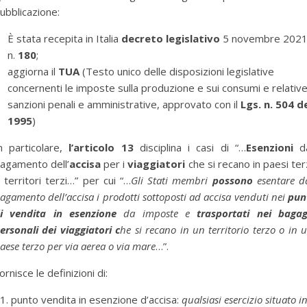
ubblicazione:
È stata recepita in Italia
decreto legislativo
5 novembre 2021
n.
180
;
aggiorna il
TUA
(Testo unico delle disposizioni legislative
concernenti le imposte sulla produzione e sui consumi e relativ
sanzioni penali e amministrative, approvato con il
Lgs. n. 504 d
1995
)
n particolare,
l’articolo 13
disciplina i casi di “…
Esenzioni
da
agamento dell’
accisa
per i
viaggiatori
che si recano in paesi ter
 territori terzi…” per cui “…
Gli Stati membri
possono
esentare d
agamento dell’accisa i prodotti sottoposti ad accisa venduti nei
pun
i vendita in esenzione
da imposte e
trasportati nei bagag
ersonali dei viaggiatori c
he si recano in un territorio terzo o in 
aese terzo per via aerea o via mare
…”.
ornisce le definizioni di:
punto vendita in esenzione d’accisa:
qualsiasi esercizio situato i