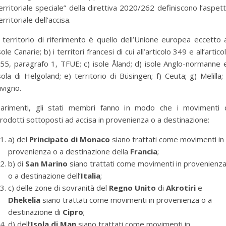
erritoriale speciale” della direttiva 2020/262 definiscono l’aspet
erritoriale dell’accisa.
l territorio di riferimento è quello dell’Unione europea eccetto 
sole Canarie; b) i territori francesi di cui all’articolo 349 e all’artico
55, paragrafo 1, TFUE; c) isole Åland; d) isole Anglo-normanne 
sola di Helgoland; e) territorio di Büsingen; f) Ceuta; g) Melilla; 
ivigno.
arimenti, gli stati membri fanno in modo che i movimenti 
rodotti sottoposti ad accisa in provenienza o a destinazione:
a) del
Principato di Monaco
siano trattati come movimenti in
provenienza o a destinazione della
Francia
;
b) di
San Marino
siano trattati come movimenti in provenienz
o a destinazione dell’
Italia
;
c) delle zone di sovranità del
Regno Unito
di
Akrotiri
e
Dhekelia
siano trattati come movimenti in provenienza o a
destinazione di
Cipro
;
d) dell’
Isola di Man
siano trattati come movimenti in