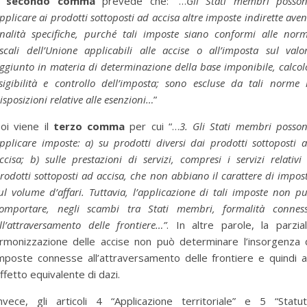
Il
secondo comma
prevede che: “…
Gli Stati membri posso
pplicare ai prodotti sottoposti ad accisa altre imposte indirette aven
inalità specifiche, purché tali imposte siano conformi alle nor
iscali dell’Unione applicabili alle accise o all’imposta sul valo
ggiunto in materia di determinazione della base imponibile, calcol
sigibilità e controllo dell’imposta; sono escluse da tali norme 
isposizioni relative alle esenzioni…
”
oi viene il
terzo comma
per cui “…
3. Gli Stati membri posso
pplicare imposte: a) su prodotti diversi dai prodotti sottoposti 
ccisa; b) sulle prestazioni di servizi, compresi i servizi relativi
rodotti sottoposti ad accisa, che non abbiano il carattere di impos
ul volume d’affari. Tuttavia, l’applicazione di tali imposte non p
omportare, negli scambi tra Stati membri, formalità connes
ll’attraversamento delle frontiere…”
. In altre parole, la parzia
rmonizzazione delle accise non può determinare l’insorgenza 
mposte connesse all’attraversamento delle frontiere e quindi 
ffetto equivalente di dazi.
nvece, gli articoli 4 “Applicazione territoriale” e 5 “Statu