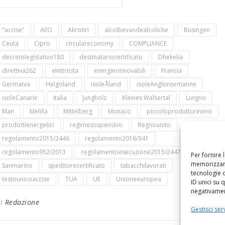
"accise"
AEO
Akrotiri
alcolbevandealcoliche
Büsingen
Ceuta
Cipro
circulareconomy
COMPLIANCE
decretolegislativo180
destinatariocertificato
Dhekelia
direttiva262
elettricita
energierinnovabili
Francia
Germania
Helgoland
isoleÅland
isoleAnglonormanne
isoleCanarie
Italia
Jungholz
Kleines Walsertal
Livigno
Man
Melilla
Mittelberg
Monaco
piccoloproduttorevino
prodottienergetici
regimesospensivo
Regnounito
regolamento2015/2446
regolamento2016/341
regolamento952/2013
regolamentoesecuzione2015/2447
Per fornire 
memorizzare
Sanmarino
speditorecertificato
tabacchilavorati
tecnologie 
testounicoaccise
TUA
UE
Unioneeuropea
ID unici su 
negativament
Di
Redazione
Gestisci serv