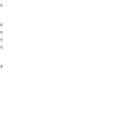
to
a)
lo
e)
i)
di
a