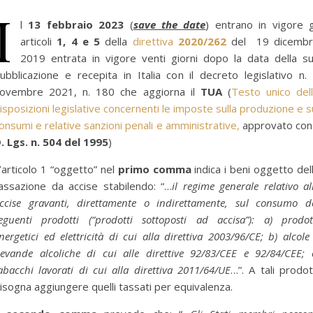
I
l
13 febbraio 2023
(
save the date
) entrano in vigore g
articoli
1, 4 e 5
della
direttiva
2020/262
del 19 dicemb
2019 entrata in vigore venti giorni dopo la data della s
ubblicazione e recepita in Italia con il decreto legislativo n.
ovembre 2021, n. 180 che aggiorna il
TUA
(
Testo unico del
isposizioni legislative concernenti le imposte sulla produzione e s
onsumi e relative sanzioni penali e amministrative,
approvato con 
. Lgs. n. 504 del 1995
)
’articolo 1 “oggetto” nel
primo comma
indica i beni oggetto del
assazione da accise stabilendo: “…
il regime generale relativo al
ccise gravanti, direttamente o indirettamente, sul consumo d
eguenti prodotti (“prodotti sottoposti ad accisa”): a) prodot
nergetici ed elettricità di cui alla direttiva 2003/96/CE; b) alcole
evande alcoliche di cui alle direttive 92/83/CEE e 92/84/CEE; 
abacchi lavorati di cui alla direttiva 2011/64/UE
…”. A tali prodot
isogna aggiungere quelli tassati per equivalenza.