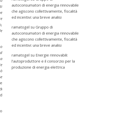
no
autoconsumatori di energia rinnovabile
ti
che agiscono collettivamente, fiscalità
me
ed incentivi: una breve analisi
re
o,
ramatogel
su
Gruppo di
le
autoconsumatori di energia rinnovabile
che agiscono collettivamente, fiscalità
ed incentivi: una breve analisi
no
ad
ramatogel
su
Energie rinnovabili:
 a
l’autoproduttore e il consorzio per la
te
produzione di energia elettrica
uò
se
le
di
ad
to