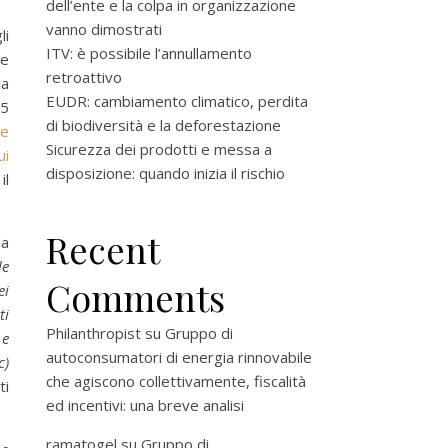
dell’ente e la colpa in organizzazione
vanno dimostrati
li
ITV: è possibile l’annullamento
re
retroattivo
ua
EUDR: cambiamento climatico, perdita
 5
di biodiversità e la deforestazione
le
Sicurezza dei prodotti e messa a
ui
disposizione: quando inizia il rischio
il
Recent
la
le
Comments
ei
ti
Philanthropist
su
Gruppo di
 e
autoconsumatori di energia rinnovabile
c)
che agiscono collettivamente, fiscalità
ti
ed incentivi: una breve analisi
ramatogel
su
Gruppo di