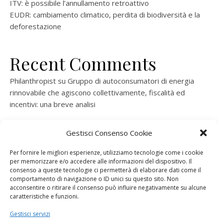
ITV: è possibile l’annullamento retroattivo
EUDR: cambiamento climatico, perdita di biodiversità e la
deforestazione
Recent Comments
Philanthropist
su
Gruppo di autoconsumatori di energia
rinnovabile che agiscono collettivamente, fiscalità ed
incentivi: una breve analisi
ramatogel
su
Gruppo di autoconsumatori di energia
Gestisci Consenso Cookie
rinnovabile che agiscono collettivamente, fiscalità ed
incentivi: una breve analisi
Per fornire le migliori esperienze, utilizziamo tecnologie come i cookie
per memorizzare e/o accedere alle informazioni del dispositivo. Il
ramatogel
su
Gruppo di autoconsumatori di energia
consenso a queste tecnologie ci permetterà di elaborare dati come il
rinnovabile che agiscono collettivamente, fiscalità ed
comportamento di navigazione o ID unici su questo sito. Non
acconsentire o ritirare il consenso può influire negativamente su alcune
incentivi: una breve analisi
caratteristiche e funzioni.
ramatogel
su
Energie rinnovabili: l’autoproduttore e il
Gestisci servizi