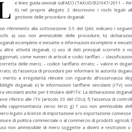
L
e linee guida unionali sull’AEO (TAXUD/B2/047/2011 – Re
6) nel proprio allegato 2 descrivono i rischi legati al
gestione delle procedure doganali.
on riferimento alla sottosezione 3.5 del QAV, indicano i seguen
ischi: a) uso non ammissibile delle procedure; b) dichiarazio
oganali incomplete e inesatte e informazioni incomplete e inesat
u altre attività doganali; c) uso di dati principali scorretti o n
ggiornati, come numeri di articoli e codici tariffari: – classificazio
corretta delle merci; – codice tariffario errato; – valore in doga
rrato; d) l’assenza di procedure per informare le autorità dogana
n merito a irregolarità rilevate con riguardo all’osservanza deg
bblighi doganali; e) le informazioni tariffarie vincolanti (ITV) so
ra vincolanti anche per il titolare dell’ITV. La dichiarazione dogana
eve riferirsi alle ITV (articolo 33 del CDU); f) l’assenza di control
ella rappresentanza verso terzi; g) l’ uso non ammissibile del
erci legato a licenze di importazione e/o esportazione connesse
isure di politica commerciale o al commercio di prodotti agricoli; 
’uso non ammissibile di merci soggette a divieti e restrizioni o