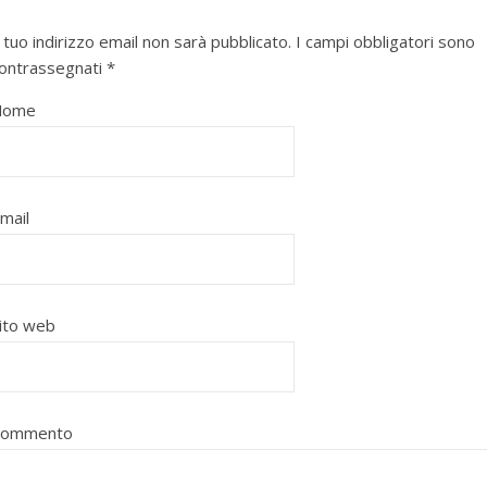
l tuo indirizzo email non sarà pubblicato.
I campi obbligatori sono
ontrassegnati
*
Nome
mail
ito web
Commento