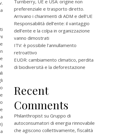
Turnberry, UE e USA: origine non
v.
preferenziale e trasporto diretto.
la
Arrivano i chiarimenti di ADM e dell’UE
Responsabilità dell’ente: il vantaggio
ti
dell’ente e la colpa in organizzazione
ni
vanno dimostrati
te
ITV: è possibile l’annullamento
on
retroattivo
ne
EUDR: cambiamento climatico, perdita
na
di biodiversità e la deforestazione
li
li
Recent
no
le
Comments
lo
le
Philanthropist
su
Gruppo di
 a
autoconsumatori di energia rinnovabile
h)
che agiscono collettivamente, fiscalità
 a