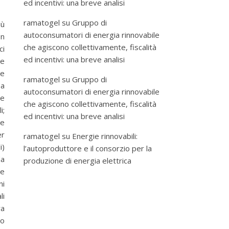
ed incentivi: una breve analisi
ramatogel
su
Gruppo di
iù
autoconsumatori di energia rinnovabile
on
che agiscono collettivamente, fiscalità
ci
ed incentivi: una breve analisi
le
ne
ramatogel
su
Gruppo di
a
autoconsumatori di energia rinnovabile
re
che agiscono collettivamente, fiscalità
;
ed incentivi: una breve analisi
le
er
ramatogel
su
Energie rinnovabili:
i)
l’autoproduttore e il consorzio per la
da
produzione di energia elettrica
te
ni
li
ra
no