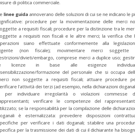
isure di politica commerciale.
e
linee guida
annoverano delle soluzioni di cui se ne indicano le p
ignificative: procedure per la movimentazione delle merci n
oggette a requisiti fiscali; procedure per la distinzione tra le mer
oggette a requisiti non fiscali e le altre merci; la verifica che 
perazioni siano effettuate conformemente alla legislazio
vigente (non fiscale); movimentare merci soggette 
estrizioni/divieti/embargo, comprese merci a duplice uso; gesti
le licenze in base alle esigenze individuali
ensibilizzazione/formazione del personale che si occupa del
erci non soggette a requisiti fiscali; attuare procedure p
erificare l’attività dei terzi (ad esempio, nella dichiarazioni doganal
 per individuare irregolarità o violazioni commesse 
appresentanti; verificare le competenze del rappresentan
tilizzato; se la responsabilità per la compilazione delle dichiarazio
oganali è esternalizzata: prevedere disposizioni contrattua
pecifiche per verificare i dati doganali; stabilire una procedu
pecifica per la trasmissione dei dati di cui il dichiarante ha bisog