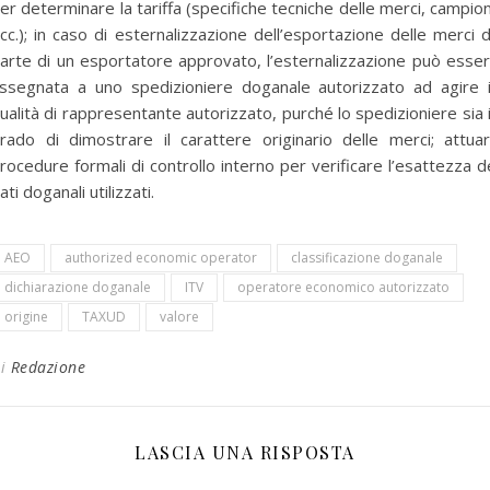
er determinare la tariffa (specifiche tecniche delle merci, campion
cc.); in caso di esternalizzazione dell’esportazione delle merci 
arte di un esportatore approvato, l’esternalizzazione può esse
ssegnata a uno spedizioniere doganale autorizzato ad agire 
ualità di rappresentante autorizzato, purché lo spedizioniere sia 
rado di dimostrare il carattere originario delle merci; attua
rocedure formali di controllo interno per verificare l’esattezza d
ati doganali utilizzati.
AEO
authorized economic operator
classificazione doganale
dichiarazione doganale
ITV
operatore economico autorizzato
origine
TAXUD
valore
Di
Redazione
LASCIA UNA RISPOSTA