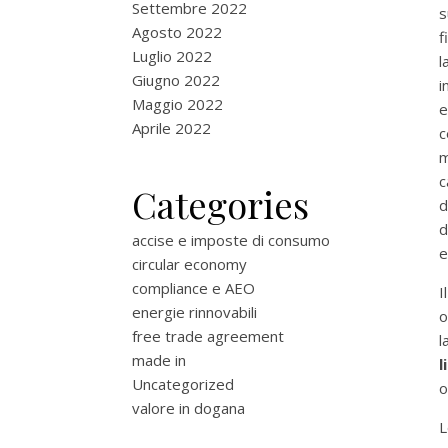
Settembre 2022
s
Agosto 2022
f
Luglio 2022
l
Giugno 2022
i
Maggio 2022
e
Aprile 2022
c
m
c
Categories
d
d
accise e imposte di consumo
e
circular economy
compliance e AEO
I
energie rinnovabili
o
free trade agreement
l
made in
l
Uncategorized
o
valore in dogana
L