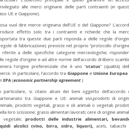
rivilegiato alle merci originarie delle parti contraenti (in ques
aso UE e Giappone).
osa vuol dire merce originaria dell’UE o del Giappone? L’accor
roduce effetto solo tra i contraenti e richiede che la mer
sportata tra queste due parti risponda a delle regole d’origi
regole di fabbricazione) previste nel proprio “protocollo d’origin
 riferite a delle specifiche categorie merceologiche; risponde
lle regole d’origine e ad altre norme dell’accordo di libero scamb
enera l’origine preferenziale che è uno “
status
” (qualità) del
erce. In particolare, l’accordo tra
Giappone
e
Unione Europea
un
EPA
(
economic partnership agreement
)
n particolare, si citano alcuni dei beni oggetto dell’accordo 
artenariato tra Giappone e UE: animali vivi,prodotti di origi
nimale, prodotti vegetali, grassi e oli animali o vegetali; prodot
ella loro scissione; grassi alimentari lavorati; cere di origine anima
 vegetale;
prodotti delle industrie alimentari, bevand
iquidi alcolici (vino, birra, sidro, liquori),
aceti, tabacchi