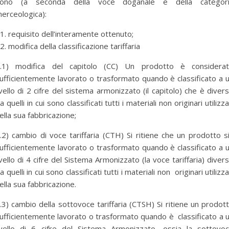
ono (a seconda della voce doganale e della categor
erceologica):
requisito dell’interamente ottenuto;
modifica della classificazione tariffaria
.1) modifica del capitolo (CC) Un prodotto è considera
ufficientemente lavorato o trasformato quando è classificato a 
ivello di 2 cifre del sistema armonizzato (il capitolo) che è diver
a quelli in cui sono classificati tutti i materiali non originari utilizza
ella sua fabbricazione;
.2) cambio di voce tariffaria (CTH) Si ritiene che un prodotto s
ufficientemente lavorato o trasformato quando è classificato a 
ivello di 4 cifre del Sistema Armonizzato (la voce tariffaria) diver
a quelli in cui sono classificati tutti i materiali non originari utilizza
ella sua fabbricazione.
.3) cambio della sottovoce tariffaria (CTSH) Si ritiene un prodot
ufficientemente lavorato o trasformato quando è classificato a 
ivello di 6 cifre del Sistema Armonizzato, ossia la sottovo