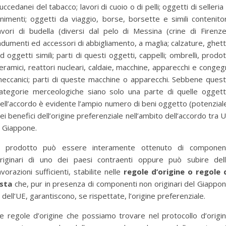
uccedanei del tabacco; lavori di cuoio o di pelli; oggetti di selleria
inimenti; oggetti da viaggio, borse, borsette e simili contenitor
avori di budella (diversi dal pelo di Messina (crine di Firenze
ndumenti ed accessori di abbigliamento, a maglia; calzature, ghet
d oggetti simili; parti di questi oggetti, cappelli; ombrelli, prodot
eramici, reattori nucleari, caldaie, macchine, apparecchi e congeg
eccanici; parti di queste macchine o apparecchi. Sebbene ques
ategorie merceologiche siano solo una parte di quelle ogget
ell’accordo è evidente l’ampio numero di beni oggetto (potenzial
ei benefici dell’origine preferenziale nell’ambito dell’accordo tra 
 Giappone.
l prodotto può essere interamente ottenuto di componen
riginari di uno dei paesi contraenti oppure può subire del
avorazioni sufficienti, stabilite nelle
regole d’origine o regole 
ista
che, pur in presenza di componenti non originari del Giappo
 dell’UE, garantiscono, se rispettate, l’origine preferenziale.
e regole d’origine che possiamo trovare nel protocollo d’origi