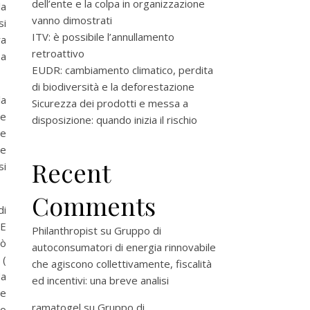
dell’ente e la colpa in organizzazione
la
vanno dimostrati
si
ITV: è possibile l’annullamento
ra
retroattivo
sa
EUDR: cambiamento climatico, perdita
di biodiversità e la deforestazione
la
Sicurezza dei prodotti e messa a
le
disposizione: quando inizia il rischio
le
te
Recent
si
Comments
di
UE
Philanthropist
su
Gruppo di
uò
autoconsumatori di energia rinnovabile
 (
che agiscono collettivamente, fiscalità
da
ed incentivi: una breve analisi
re
ramatogel
su
Gruppo di
so