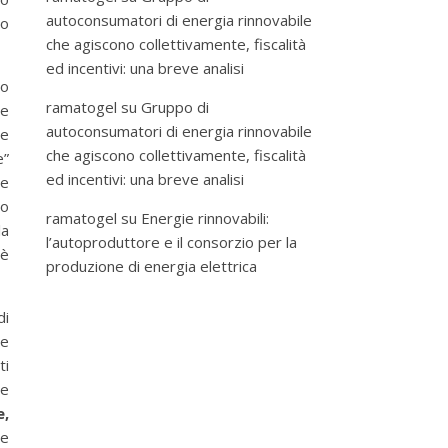
autoconsumatori di energia rinnovabile
to
che agiscono collettivamente, fiscalità
ed incentivi: una breve analisi
do
ramatogel
su
Gruppo di
ce
autoconsumatori di energia rinnovabile
ne
che agiscono collettivamente, fiscalità
e”
ed incentivi: una breve analisi
re
io
ramatogel
su
Energie rinnovabili:
la
l’autoproduttore e il consorzio per la
è
produzione di energia elettrica
di
ne
ti
le
e,
 e