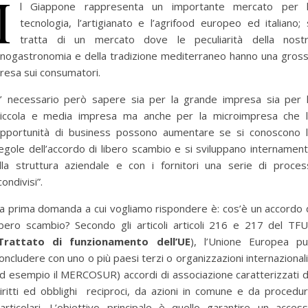
I
l Giappone rappresenta un importante mercato per 
tecnologia, l’artigianato e l’agrifood europeo ed italiano; 
tratta di un mercato dove le peculiarità della nost
nogastronomia e della tradizione mediterraneo hanno una gros
resa sui consumatori.
’ necessario però sapere sia per la grande impresa sia per 
iccola e media impresa ma anche per la microimpresa che 
pportunità di business possono aumentare se si conoscono 
egole dell’accordo di libero scambio e si sviluppano internamen
lla struttura aziendale e con i fornitori una serie di proces
condivisi”.
a prima domanda a cui vogliamo rispondere è: cos’è un accordo 
ibero scambio? Secondo gli articoli articoli 216 e 217 del TF
Trattato di funzionamento dell’UE
), l’Unione Europea p
oncludere con uno o più paesi terzi o organizzazioni internazionali
d esempio il MERCOSUR) accordi di associazione caratterizzati 
iritti ed obblighi reciproci, da azioni in comune e da procedu
articolari. L’obiettivo principale è quello garantire un acces