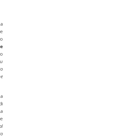
ia
re
no
ne
so
su
to
ne
na
di
La
he
al
to