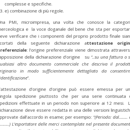
complesse e specifiche.
e) combinazione di più regole.
na PMI, microimpresa, una volta che conosce la categor
erceologica e la voce doganale del bene che sta per esporta
eve verificare che i componenti del proprio prodotto finale sia
cortati della seguente dichiarazione a
ttestazione origi
referenziale
: l’origine preferenziale viene dimostrata attraver
’apposizione della dichiarazione d’origine su
“..su una fattura o 
ualsiasi altro documento commerciale che descriva il prodot
riginario in modo sufficientemente dettagliato da consentir
’identificazione
”.
’attestazione d’origine d’origine può essere emessa per u
ingola spedizione piuttosto che per una serie continuata 
pedizioni effettuate in un periodo non superiore ai 12 mesi. 
ichiarazione deve essere redatta in una delle versioni linguistic
pprovate dall’accordo in esame; per esempio:
“(Periodo: dal…….. 
……..) L’esportatore delle merci contemplate nel presente documen