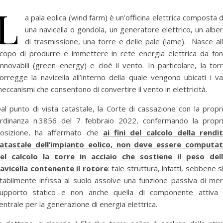
L
a pala eolica (wind farm) è un’officina elettrica composta 
una navicella o gondola, un generatore elettrico, un albe
di trasmissione, una torre e delle pale (lame). Nasce al
copo di produrre e immettere in rete energia elettrica da fon
innovabili (green energy) e cioè il vento. In particolare, la tor
orregge la navicella all’interno della quale vengono ubicati i va
eccanismi che consentono di convertire il vento in elettricità.
al punto di vista catastale, la Corte di cassazione con la propr
rdinanza n.3856 del 7 febbraio 2022, confermando la propr
osizione, ha affermato che
ai fini del calcolo della rendi
atastale dell’impianto eolico, non deve essere computa
el calcolo la torre in acciaio che sostiene il peso del
avicella contenente il rotore
: tale struttura, infatti, sebbene s
tabilmente infissa al suolo assolve una funzione passiva di me
upporto statico e non anche quella di componente attiva
entrale per la generazione di energia elettrica.