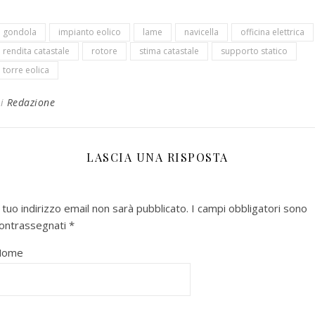
gondola
impianto eolico
lame
navicella
officina elettrica
rendita catastale
rotore
stima catastale
supporto statico
torre eolica
Di
Redazione
LASCIA UNA RISPOSTA
l tuo indirizzo email non sarà pubblicato.
I campi obbligatori sono
ontrassegnati
*
Nome