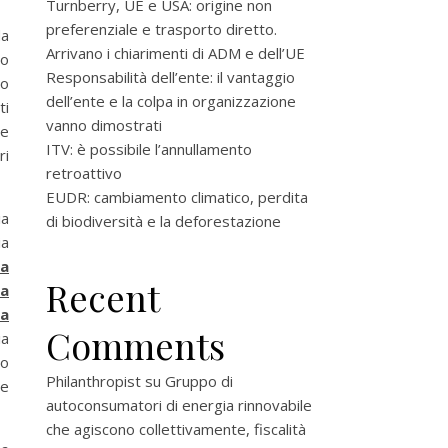
Turnberry, UE e USA: origine non
preferenziale e trasporto diretto.
da
Arrivano i chiarimenti di ADM e dell’UE
ro
Responsabilità dell’ente: il vantaggio
lo
dell’ente e la colpa in organizzazione
ti
vanno dimostrati
re
ITV: è possibile l’annullamento
ri
retroattivo
EUDR: cambiamento climatico, perdita
ia
di biodiversità e la deforestazione
ia
ta
Recent
ta
la
Comments
ia
ro
Philanthropist
su
Gruppo di
 e
autoconsumatori di energia rinnovabile
che agiscono collettivamente, fiscalità