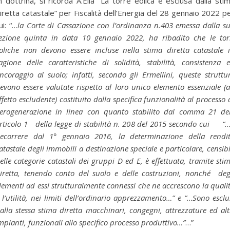
n dottrina, si ricorda A.Elia “La torre eolica è esclusa dalla sti
iretta catastale” per Fiscalità dell’Energia del 28 gennaio 2022 p
ui: “…
la Corte di Cassazione con l’ordinanza n.403 emessa dalla s
ezione quinta in data 10 gennaio 2022, ha ribadito che le tor
oliche non devono essere incluse nella stima diretta catastale 
agione delle caratteristiche di solidità, stabilità, consistenza 
ncoraggio al suolo; infatti, secondo gli Ermellini, queste struttu
evono essere valutate rispetto al loro unico elemento essenziale (
ffetto escludente) costituito dalla specifica funzionalità al processo 
erogenerazione in linea con quanto stabilito dal comma 21 del
rticolo 1 della legge di stabilità n. 208 del 2015 secondo cui “
ecorrere dal 1° gennaio 2016, la determinazione della rendi
atastale degli immobili a destinazione speciale e particolare, censibi
elle categorie catastali dei gruppi D ed E, è effettuata, tramite sti
iretta, tenendo conto del suolo e delle costruzioni, nonché deg
lementi ad essi strutturalmente connessi che ne accrescono la quali
 l’utilità, nei limiti dell’ordinario apprezzamento…” e ”…Sono esclu
alla stessa stima diretta macchinari, congegni, attrezzature ed alt
mpianti, funzionali allo specifico processo produttivo…”
…”