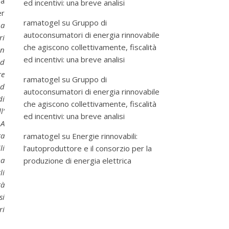
ma
ed incentivi: una breve analisi
er
ramatogel
su
Gruppo di
ua
autoconsumatori di energia rinnovabile
ri
che agiscono collettivamente, fiscalità
in
ed incentivi: una breve analisi
ed
re
ramatogel
su
Gruppo di
ad
autoconsumatori di energia rinnovabile
di
che agiscono collettivamente, fiscalità
l’
ed incentivi: una breve analisi
…A
ta
ramatogel
su
Energie rinnovabili:
li
l’autoproduttore e il consorzio per la
ma
produzione di energia elettrica
li
tà
si
ri