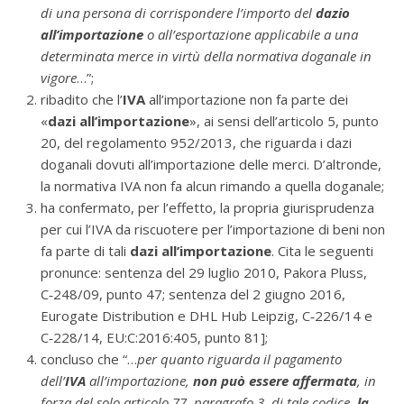
di una persona di corrispondere l’importo del
dazio
all’importazione
o all’esportazione applicabile a una
determinata merce in virtù della normativa doganale in
vigore
…”;
ribadito che l’
IVA
all’importazione non fa parte dei
«
dazi all’importazione
», ai sensi dell’articolo 5, punto
20, del regolamento 952/2013, che riguarda i dazi
doganali dovuti all’importazione delle merci. D’altronde,
la normativa IVA non fa alcun rimando a quella doganale;
ha confermato, per l’effetto, la propria giurisprudenza
per cui l’IVA da riscuotere per l’importazione di beni non
fa parte di tali
dazi all’importazione
. Cita le seguenti
pronunce: sentenza del 29 luglio 2010, Pakora Pluss,
C‑248/09, punto 47; sentenza del 2 giugno 2016,
Eurogate Distribution e DHL Hub Leipzig, C‑226/14 e
C‑228/14, EU:C:2016:405, punto 81];
concluso che “…
per quanto riguarda il pagamento
dell’
IVA
all’importazione,
non può essere affermata
, in
forza del solo articolo 77, paragrafo 3, di tale codice,
la