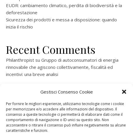
EUDR: cambiamento climatico, perdita di biodiversità e la
deforestazione
Sicurezza dei prodotti e messa a disposizione: quando
inizia il rischio
Recent Comments
Philanthropist
su
Gruppo di autoconsumatori di energia
rinnovabile che agiscono collettivamente, fiscalità ed
incentivi: una breve analisi
ramatogel
su
Gruppo di autoconsumatori di energia
Gestisci Consenso Cookie
rinnovabile che agiscono collettivamente, fiscalità ed
incentivi: una breve analisi
Per fornire le migliori esperienze, utilizziamo tecnologie come i cookie
per memorizzare e/o accedere alle informazioni del dispositivo. Il
ramatogel
su
Gruppo di autoconsumatori di energia
consenso a queste tecnologie ci permetterà di elaborare dati come il
rinnovabile che agiscono collettivamente, fiscalità ed
comportamento di navigazione o ID unici su questo sito. Non
acconsentire o ritirare il consenso può influire negativamente su alcune
incentivi: una breve analisi
caratteristiche e funzioni.