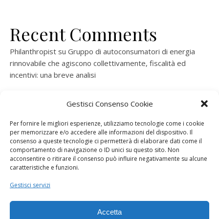
Recent Comments
Philanthropist
su
Gruppo di autoconsumatori di energia
rinnovabile che agiscono collettivamente, fiscalità ed
incentivi: una breve analisi
ramatogel
su
Gruppo di autoconsumatori di energia
Gestisci Consenso Cookie
rinnovabile che agiscono collettivamente, fiscalità ed
incentivi: una breve analisi
Per fornire le migliori esperienze, utilizziamo tecnologie come i cookie
per memorizzare e/o accedere alle informazioni del dispositivo. Il
ramatogel
su
Gruppo di autoconsumatori di energia
consenso a queste tecnologie ci permetterà di elaborare dati come il
rinnovabile che agiscono collettivamente, fiscalità ed
comportamento di navigazione o ID unici su questo sito. Non
acconsentire o ritirare il consenso può influire negativamente su alcune
incentivi: una breve analisi
caratteristiche e funzioni.
ramatogel
su
Energie rinnovabili: l’autoproduttore e il
Gestisci servizi
consorzio per la produzione di energia elettrica
Accetta