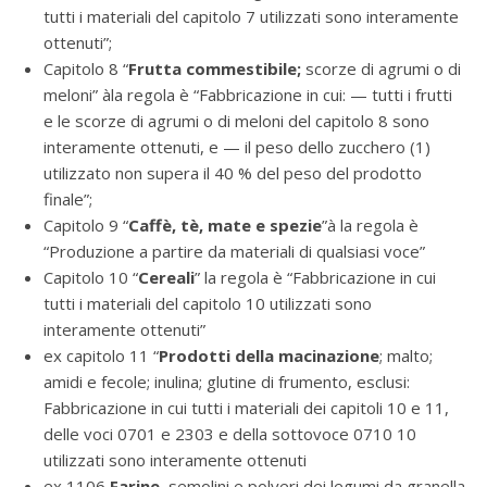
tutti i materiali del capitolo 7 utilizzati sono interamente
ottenuti”;
Capitolo 8 “
Frutta commestibile;
scorze di agrumi o di
meloni” àla regola è “Fabbricazione in cui: — tutti i frutti
e le scorze di agrumi o di meloni del capitolo 8 sono
interamente ottenuti, e — il peso dello zucchero (1)
utilizzato non supera il 40 % del peso del prodotto
finale”;
Capitolo 9 “
Caffè, tè, mate e spezie
”à la regola è
“Produzione a partire da materiali di qualsiasi voce”
Capitolo 10 “
Cereali
” la regola è “Fabbricazione in cui
tutti i materiali del capitolo 10 utilizzati sono
interamente ottenuti”
ex capitolo 11 “
Prodotti della macinazione
; malto;
amidi e fecole; inulina; glutine di frumento, esclusi:
Fabbricazione in cui tutti i materiali dei capitoli 10 e 11,
delle voci 0701 e 2303 e della sottovoce 0710 10
utilizzati sono interamente ottenuti
ex 1106
Farine,
semolini e polveri dei legumi da granella