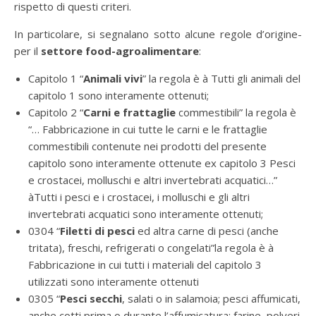
rispetto di questi criteri.
In particolare, si segnalano sotto alcune regole d’origine-
per il
settore food-agroalimentare
:
Capitolo 1 “
Animali vivi
” la regola è à Tutti gli animali del
capitolo 1 sono interamente ottenuti;
Capitolo 2 “
Carni e frattaglie
commestibili” la regola è
“… Fabbricazione in cui tutte le carni e le frattaglie
commestibili contenute nei prodotti del presente
capitolo sono interamente ottenute ex capitolo 3 Pesci
e crostacei, molluschi e altri invertebrati acquatici…”
àTutti i pesci e i crostacei, i molluschi e gli altri
invertebrati acquatici sono interamente ottenuti;
0304 “
Filetti di pesci
ed altra carne di pesci (anche
tritata), freschi, refrigerati o congelati”la regola è à
Fabbricazione in cui tutti i materiali del capitolo 3
utilizzati sono interamente ottenuti
0305 “
Pesci secchi
, salati o in salamoia; pesci affumicati,
anche cotti prima o durante l’affumicatura; farine, polveri