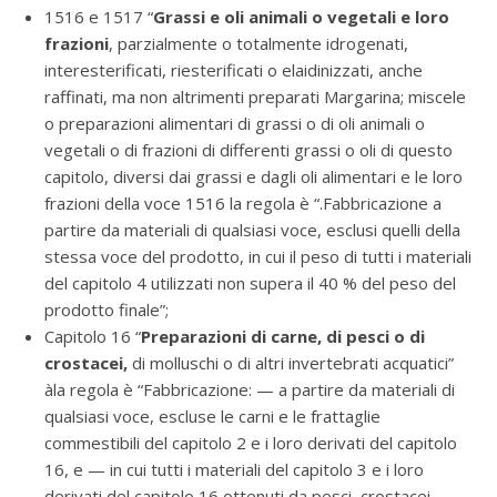
1516 e 1517 “
Grassi e oli animali o vegetali e loro
frazioni
, parzialmente o totalmente idrogenati,
interesterificati, riesterificati o elaidinizzati, anche
raffinati, ma non altrimenti preparati Margarina; miscele
o preparazioni alimentari di grassi o di oli animali o
vegetali o di frazioni di differenti grassi o oli di questo
capitolo, diversi dai grassi e dagli oli alimentari e le loro
frazioni della voce 1516 la regola è “.Fabbricazione a
partire da materiali di qualsiasi voce, esclusi quelli della
stessa voce del prodotto, in cui il peso di tutti i materiali
del capitolo 4 utilizzati non supera il 40 % del peso del
prodotto finale”;
Capitolo 16 “
Preparazioni di carne, di pesci o di
crostacei,
di molluschi o di altri invertebrati acquatici”
àla regola è “Fabbricazione: — a partire da materiali di
qualsiasi voce, escluse le carni e le frattaglie
commestibili del capitolo 2 e i loro derivati del capitolo
16, e — in cui tutti i materiali del capitolo 3 e i loro
derivati del capitolo 16 ottenuti da pesci, crostacei,