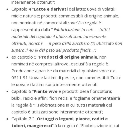
interamente ottenuti”;
Capitolo 4 “
Latte e derivati
del latte; uova di volatili;
miele naturale; prodotti commestibili di origine animale,
non nominati né compresi altrove”àla regola è
rappresentata dalla “
Fabbricazione in cui: — tutti i
materiali del capitolo 4 utilizzati sono interamente
ottenuti, nonché — il peso dello zucchero (1) utilizzato non
supera il 40 % del peso del prodotto finale…”;
ex capitolo 5 “
Prodotti di origine animale
, non
nominati né compresi altrove, esclusi”àla regola è
Produzione a partire da materiali di qualsiasi voce ex
0511 91 Uova e lattimi di pesce, non commestibili Tutte
le uova e i lattimi sono interamente ottenuti
Capitolo 6 “
Piante vive
e prodotti della floricoltura;
bulbi, radici e affini; fiori recisi e fogliame ornamentale”à
la regola è “…Fabbricazione in cui tutti i materiali del
capitolo 6 utilizzati sono interamente ottenuti”;
Capitolo 7 “…
Ortaggi o legumi, piante, radici e
tuberi, mangerecci
” à la regola è “Fabbricazione in cui