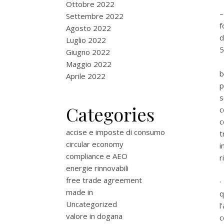
Ottobre 2022
–
Settembre 2022
f
Agosto 2022
d
Luglio 2022
5
Giugno 2022
Maggio 2022
b
Aprile 2022
p
s
Categories
c
c
accise e imposte di consumo
t
circular economy
i
compliance e AEO
r
energie rinnovabili
free trade agreement
·
made in
q
Uncategorized
l
valore in dogana
c