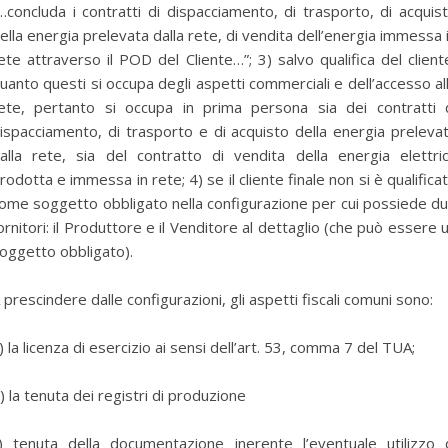
…concluda i contratti di dispacciamento, di trasporto, di acquis
ella energia prelevata dalla rete, di vendita dell’energia immessa 
ete attraverso il POD del Cliente…”; 3) salvo qualifica del client
uanto questi si occupa degli aspetti commerciali e dell’accesso al
ete, pertanto si occupa in prima persona sia dei contratti 
ispacciamento, di trasporto e di acquisto della energia preleva
alla rete, sia del contratto di vendita della energia elettri
rodotta e immessa in rete; 4) se il cliente finale non si è qualifica
ome soggetto obbligato nella configurazione per cui possiede d
ornitori: il Produttore e il Venditore al dettaglio (che può essere 
oggetto obbligato).
 prescindere dalle configurazioni, gli aspetti fiscali comuni sono:
) la licenza di esercizio ai sensi dell’art. 53, comma 7 del TUA;
) la tenuta dei registri di produzione
) tenuta della documentazione inerente l’eventuale utilizzo 