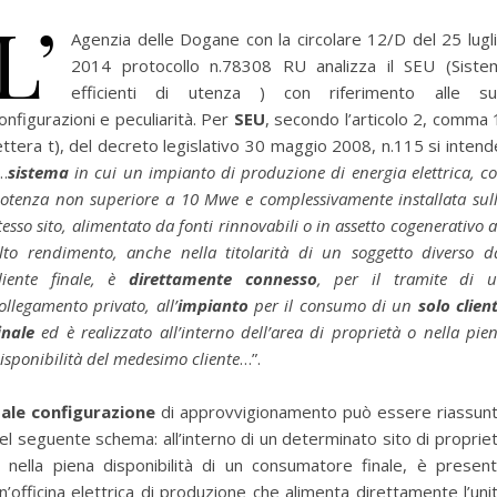
L’
Agenzia delle Dogane con la circolare 12/D del 25 lugl
2014 protocollo n.78308 RU analizza il SEU (Siste
efficienti di utenza ) con riferimento alle s
onfigurazioni e peculiarità. Per
SEU
, secondo l’articolo 2, comma 
ettera t), del decreto legislativo 30 maggio 2008, n.115 si intend
…
sistema
in cui un impianto di produzione di energia elettrica, c
otenza non superiore a 10 Mwe e complessivamente installata sul
tesso sito, alimentato da fonti rinnovabili o in assetto cogenerativo 
lto rendimento, anche nella titolarità di un soggetto diverso d
liente finale, è
direttamente connesso
, per il tramite di 
ollegamento privato, all’
impianto
per il consumo di un
solo clien
inale
ed è realizzato all’interno dell’area di proprietà o nella pie
isponibilità del medesimo cliente
…”.
ale configurazione
di approvvigionamento può essere riassun
el seguente schema: all’interno di un determinato sito di proprie
 nella piena disponibilità di un consumatore finale, è presen
n’officina elettrica di produzione che alimenta direttamente l’uni