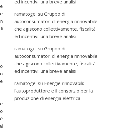
ed incentivi: una breve analisi
e
 e
ramatogel
su
Gruppo di
on
autoconsumatori di energia rinnovabile
di
che agiscono collettivamente, fiscalità
ed incentivi: una breve analisi
ramatogel
su
Gruppo di
autoconsumatori di energia rinnovabile
che agiscono collettivamente, fiscalità
do
ed incentivi: una breve analisi
lo
ne
ramatogel
su
Energie rinnovabili:
l’autoproduttore e il consorzio per la
produzione di energia elettrica
re
to
 è
al