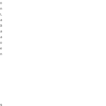
to
in
e,
la
di
ta
ca
to
ue
un
di