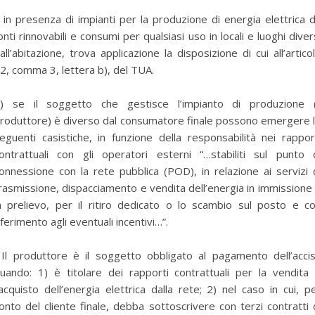
 in presenza di impianti per la produzione di energia elettrica 
onti rinnovabili e consumi per qualsiasi uso in locali e luoghi diver
all’abitazione, trova applicazione la disposizione di cui all’artico
2, comma 3, lettera b), del TUA.
) se il soggetto che gestisce l’impianto di produzione (
roduttore) è diverso dal consumatore finale possono emergere 
eguenti casistiche, in funzione della responsabilità nei rappor
ontrattuali con gli operatori esterni “…stabiliti sul punto 
onnessione con la rete pubblica (POD), in relazione ai servizi 
rasmissione, dispacciamento e vendita dell’energia in immissione
n prelievo, per il ritiro dedicato o lo scambio sul posto e c
iferimento agli eventuali incentivi…”.
 Il produttore è il soggetto obbligato al pagamento dell’acci
uando: 1) è titolare dei rapporti contrattuali per la vendita
’acquisto dell’energia elettrica dalla rete; 2) nel caso in cui, p
onto del cliente finale, debba sottoscrivere con terzi contratti 