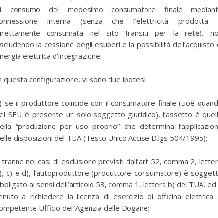
di consumo del medesimo consumatore finale mediant
onnessione interna (senza che l’elettricità prodotta
irettamente consumata nel sito transiti per la rete), n
scludendo la cessione degli esuberi e la possibilità dell’acquisto 
nergia elettrica d’integrazione.
n questa configurazione, vi sono due ipotesi:
) se il produttore coincide con il consumatore finale (cioè quan
el SEU è presente un solo soggetto giuridico), l’assetto è quel
ella “produzione per uso proprio” che determina l’applicazio
elle disposizioni del TUA (Testo Unico Accise D.lgs 504/1995):
 tranne nei casi di esclusione previsti dall’art 52, comma 2, lette
), c) e d), l’autoproduttore (produttore-consumatore) è sogget
bbligato ai sensi dell’articolo 53, comma 1, lettera b) del TUA, ed
enuto a richiedere la licenza di esercizio di officina elettrica 
ompetente Ufficio dell’Agenzia delle Dogane;