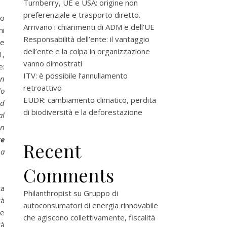
Turnberry, UE e USA: origine non
preferenziale e trasporto diretto.
io
Arrivano i chiarimenti di ADM e dell’UE
mi
Responsabilità dell’ente: il vantaggio
ue
dell’ente e la colpa in organizzazione
1,
vanno dimostrati
e:
ITV: è possibile l’annullamento
on
retroattivo
lo
EUDR: cambiamento climatico, perdita
ad
di biodiversità e la deforestazione
al
un
te
Recent
na
Comments
ta
Philanthropist
su
Gruppo di
tà
autoconsumatori di energia rinnovabile
te
che agiscono collettivamente, fiscalità
tà