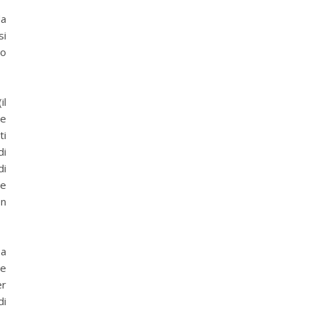
da
si
lo
il
le
ti
di
di
 e
on
sa
 e
er
di