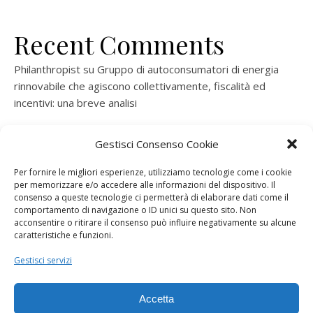
Recent Comments
Philanthropist
su
Gruppo di autoconsumatori di energia
rinnovabile che agiscono collettivamente, fiscalità ed
incentivi: una breve analisi
ramatogel
su
Gruppo di autoconsumatori di energia
Gestisci Consenso Cookie
rinnovabile che agiscono collettivamente, fiscalità ed
incentivi: una breve analisi
Per fornire le migliori esperienze, utilizziamo tecnologie come i cookie
per memorizzare e/o accedere alle informazioni del dispositivo. Il
ramatogel
su
Gruppo di autoconsumatori di energia
consenso a queste tecnologie ci permetterà di elaborare dati come il
rinnovabile che agiscono collettivamente, fiscalità ed
comportamento di navigazione o ID unici su questo sito. Non
acconsentire o ritirare il consenso può influire negativamente su alcune
incentivi: una breve analisi
caratteristiche e funzioni.
ramatogel
su
Energie rinnovabili: l’autoproduttore e il
Gestisci servizi
consorzio per la produzione di energia elettrica
Accetta